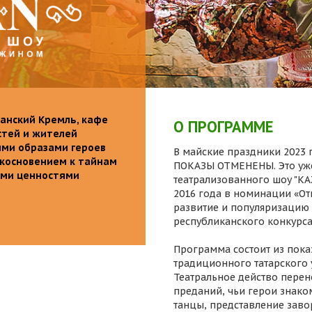
анский Кремль, кафе
О ПРОГРАММЕ
стей и жителей
ими образами героев
В майские праздники 2023 г
икосновением к тайнам
ПОКАЗЫ ОТМЕНЕНЫ. Это уже
ыми ценностями
театрализованного шоу "K
2016 года в номинации «От
развитие и популяризацию 
республиканского конкурса
Программа состоит из пока
традиционного татарского 
Театральное действо перен
преданий, чьи герои знаком
танцы, представление заво