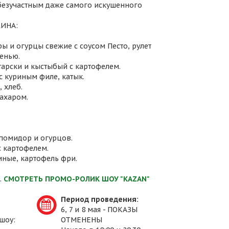
 безучастным даже самого искушенного
ИНА:
ы и огурцы свежие с соусом Песто, рулет
енью.
атарски и кыстыбый с картофелем.
с куриным филе, катык.
 хлеб.
сахаром.
 помидор и огурцов.
с картофелем.
иные, картофель фри.
.
СМОТРЕТЬ ПРОМО-РОЛИК ШОУ "KAZAN"
Период проведения:
6, 7 и 8 мая - ПОКАЗЫ
шоу:
ОТМЕНЕНЫ