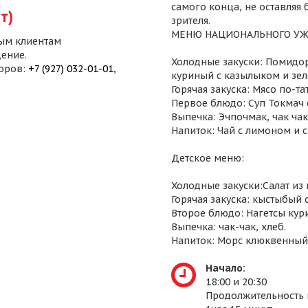
самого конца, не оставляя
т)
зрителя.
МЕНЮ НАЦИОНАЛЬНОГО УЖ
ым клиентам
ение.
Холодные закуски: Помидор
воров:
+7 (927) 032-01-01
,
куриный с казылыком и зел
Горячая закуска: Мясо по-т
Первое блюдо: Суп Токмач 
Выпечка: Эчпочмак, чак чак,
Напиток: Чай с лимоном и 
Детское меню:
Холодные закуски:Салат из
Горячая закуска: кыстыбый 
Второе блюдо: Нагетсы кур
Выпечка: чак-чак, хлеб.
Напиток: Морс клюквенный
Начало:
18:00 и 20:30
Продолжительность 