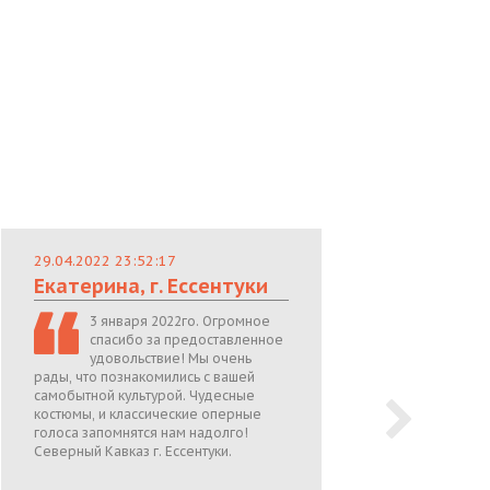
29.04.2022 23:52:17
29.
Екатерина, г. Ессентуки
Лю
3 января 2022го. Огромное
спасибо за предоставленное
удовольствие! Мы очень
рады, что познакомились с вашей
теп
самобытной культурой. Чудесные
поже
костюмы, и классические оперные
05.0
голоса запомнятся нам надолго!
Северный Кавказ г. Ессентуки.