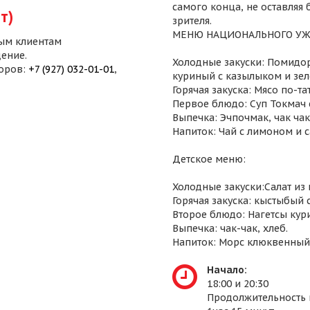
самого конца, не оставляя
т)
зрителя.
МЕНЮ НАЦИОНАЛЬНОГО УЖ
ым клиентам
ение.
Холодные закуски: Помидор
воров:
+7 (927) 032-01-01
,
куриный с казылыком и зел
Горячая закуска: Мясо по-т
Первое блюдо: Суп Токмач 
Выпечка: Эчпочмак, чак чак,
Напиток: Чай с лимоном и 
Детское меню:
Холодные закуски:Салат из
Горячая закуска: кыстыбый 
Второе блюдо: Нагетсы кур
Выпечка: чак-чак, хлеб.
Напиток: Морс клюквенный
Начало:
18:00 и 20:30
Продолжительность 