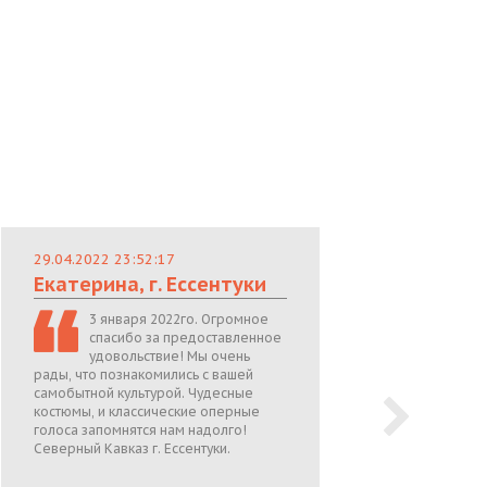
29.04.2022 23:52:17
29.
Екатерина, г. Ессентуки
Лю
3 января 2022го. Огромное
спасибо за предоставленное
удовольствие! Мы очень
рады, что познакомились с вашей
теп
самобытной культурой. Чудесные
поже
костюмы, и классические оперные
05.0
голоса запомнятся нам надолго!
Северный Кавказ г. Ессентуки.