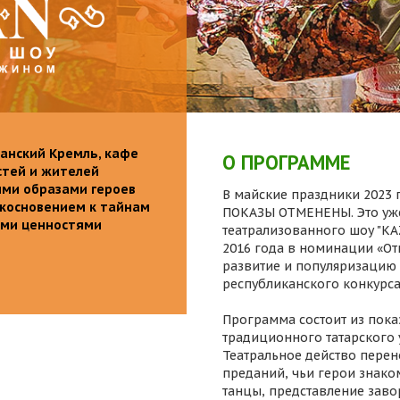
анский Кремль, кафе
О ПРОГРАММЕ
стей и жителей
ими образами героев
В майские праздники 2023 г
икосновением к тайнам
ПОКАЗЫ ОТМЕНЕНЫ. Это уже
ыми ценностями
театрализованного шоу "K
2016 года в номинации «От
развитие и популяризацию 
республиканского конкурса
Программа состоит из пока
традиционного татарского 
Театральное действо перен
преданий, чьи герои знаком
танцы, представление заво