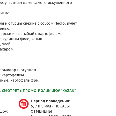
 безучастным даже самого искушенного
ИНА:
ы и огурцы свежие с соусом Песто, рулет
енью.
атарски и кыстыбый с картофелем.
с куриным филе, катык.
 хлеб.
сахаром.
 помидор и огурцов.
с картофелем.
иные, картофель фри.
.
СМОТРЕТЬ ПРОМО-РОЛИК ШОУ "KAZAN"
Период проведения:
6, 7 и 8 мая - ПОКАЗЫ
шоу:
ОТМЕНЕНЫ