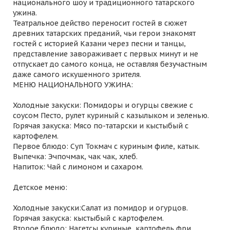
национального шоу и традиционного татарского
ужина.
Театральное действо переносит гостей в сюжет
древних татарских преданий, чьи герои знакомят
гостей с историей Казани через песни и танцы,
представление завораживает с первых минут и не
отпускает до самого конца, не оставляя безучастным
даже самого искушенного зрителя.
МЕНЮ НАЦИОНАЛЬНОГО УЖИНА:
Холодные закуски: Помидоры и огурцы свежие с
соусом Песто, рулет куриный с казылыком и зеленью.
Горячая закуска: Мясо по-татарски и кыстыбый с
картофелем.
Первое блюдо: Суп Токмач с куриным филе, катык.
Выпечка: Эчпочмак, чак чак, хлеб.
Напиток: Чай с лимоном и сахаром.
Детское меню:
Холодные закуски:Салат из помидор и огурцов.
Горячая закуска: кыстыбый с картофелем.
Второе блюдо: Нагетсы куриные, картофель фри.