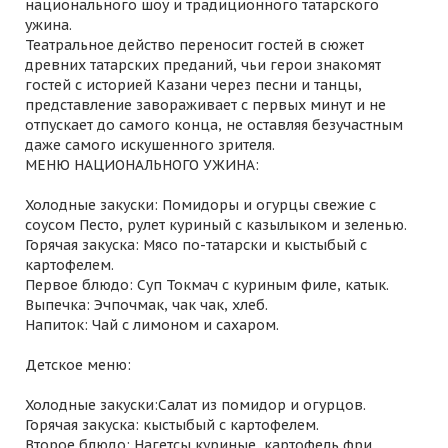
национального шоу и традиционного татарского
ужина.
Театральное действо переносит гостей в сюжет
древних татарских преданий, чьи герои знакомят
гостей с историей Казани через песни и танцы,
представление завораживает с первых минут и не
отпускает до самого конца, не оставляя безучастным
даже самого искушенного зрителя.
МЕНЮ НАЦИОНАЛЬНОГО УЖИНА:
Холодные закуски: Помидоры и огурцы свежие с
соусом Песто, рулет куриный с казылыком и зеленью.
Горячая закуска: Мясо по-татарски и кыстыбый с
картофелем.
Первое блюдо: Суп Токмач с куриным филе, катык.
Выпечка: Эчпочмак, чак чак, хлеб.
Напиток: Чай с лимоном и сахаром.
Детское меню:
Холодные закуски:Салат из помидор и огурцов.
Горячая закуска: кыстыбый с картофелем.
Второе блюдо: Нагетсы куриные, картофель фри.