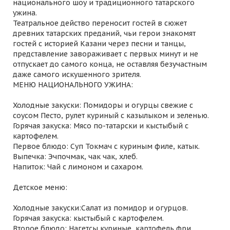
национального шоу и традиционного татарского
ужина.
Театральное действо переносит гостей в сюжет
древних татарских преданий, чьи герои знакомят
гостей с историей Казани через песни и танцы,
представление завораживает с первых минут и не
отпускает до самого конца, не оставляя безучастным
даже самого искушенного зрителя.
МЕНЮ НАЦИОНАЛЬНОГО УЖИНА:
Холодные закуски: Помидоры и огурцы свежие с
соусом Песто, рулет куриный с казылыком и зеленью.
Горячая закуска: Мясо по-татарски и кыстыбый с
картофелем.
Первое блюдо: Суп Токмач с куриным филе, катык.
Выпечка: Эчпочмак, чак чак, хлеб.
Напиток: Чай с лимоном и сахаром.
Детское меню:
Холодные закуски:Салат из помидор и огурцов.
Горячая закуска: кыстыбый с картофелем.
Второе блюдо: Нагетсы куриные, картофель фри.