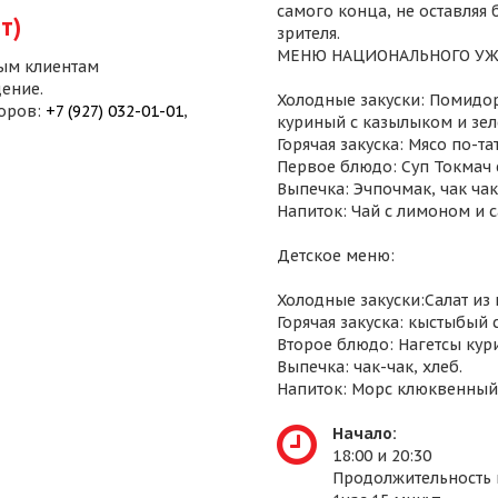
самого конца, не оставляя
т)
зрителя.
МЕНЮ НАЦИОНАЛЬНОГО УЖ
ым клиентам
ение.
Холодные закуски: Помидор
воров:
+7 (927) 032-01-01
,
куриный с казылыком и зел
Горячая закуска: Мясо по-т
Первое блюдо: Суп Токмач 
Выпечка: Эчпочмак, чак чак,
Напиток: Чай с лимоном и 
Детское меню:
Холодные закуски:Салат из
Горячая закуска: кыстыбый 
Второе блюдо: Нагетсы кур
Выпечка: чак-чак, хлеб.
Напиток: Морс клюквенный
Начало:
18:00 и 20:30
Продолжительность 