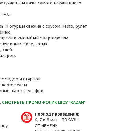
 безучастным даже самого искушенного
ИНА:
ы и огурцы свежие с соусом Песто, рулет
енью.
атарски и кыстыбый с картофелем.
с куриным филе, катык.
 хлеб.
сахаром.
 помидор и огурцов.
с картофелем.
иные, картофель фри.
.
СМОТРЕТЬ ПРОМО-РОЛИК ШОУ "KAZAN"
Период проведения:
6, 7 и 8 мая - ПОКАЗЫ
шоу:
ОТМЕНЕНЫ