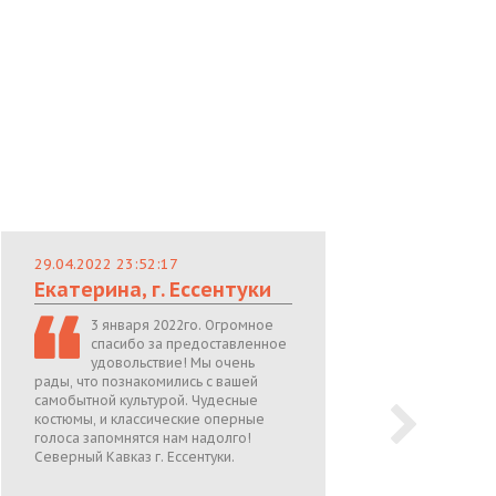
29.04.2022 23:52:17
29.
Екатерина, г. Ессентуки
Лю
3 января 2022го. Огромное
спасибо за предоставленное
удовольствие! Мы очень
рады, что познакомились с вашей
теп
самобытной культурой. Чудесные
поже
костюмы, и классические оперные
05.0
голоса запомнятся нам надолго!
Северный Кавказ г. Ессентуки.