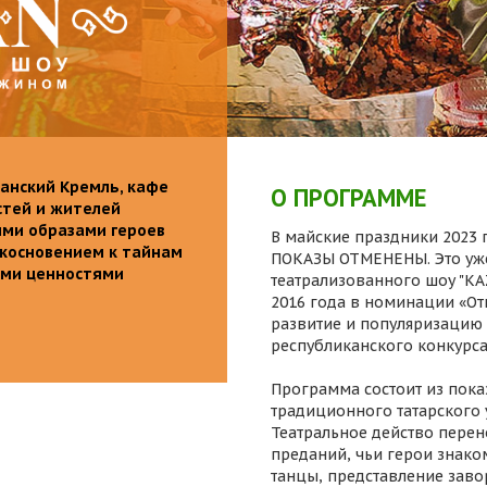
анский Кремль, кафе
О ПРОГРАММЕ
стей и жителей
ими образами героев
В майские праздники 2023 г
икосновением к тайнам
ПОКАЗЫ ОТМЕНЕНЫ. Это уже
ыми ценностями
театрализованного шоу "K
2016 года в номинации «От
развитие и популяризацию 
республиканского конкурса
Программа состоит из пока
традиционного татарского 
Театральное действо перен
преданий, чьи герои знаком
танцы, представление заво