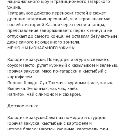
национального шоу и традиционного татарского
ужина.
Театральное действо переносит гостей в сюжет
древних татарских преданий, чьи герои знакомят
гостей с историей Казани через песни и танцы,
представление завораживает с первых минут и не
отпускает до самого конца, не оставляя безучастным
даже самого искушенного зрителя.
МЕНЮ НАЦИОНАЛЬНОГО УЖИНА:
Холодные закуски: Помидоры и огурцы свежие с
соусом Песто, рулет куриный с казылыком и зеленью.
Горячая закуска: Мясо по-татарски и кыстыбый с
картофелем.
Первое блюдо: Суп Токмач с куриным филе, катык.
Выпечка: Эчпочмак, чак чак, хлеб.
Напиток: Чай с лимоном и сахаром.
Детское меню:
Холодные закуски:Салат из помидор и огурцов.
Горячая закуска: кыстыбый с картофелем.
Второе блюдо: Нагетсы куриные, картофель фри.