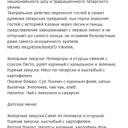
национального шоу и традиционного татарского
ужина.
Театральное действо переносит гостей в сюжет
древних татарских преданий, чьи герои знакомят
гостей с историей Казани через песни и танцы,
представление завораживает с первых минут и не
отпускает до самого конца, не оставляя безучастным
даже самого искушенного зрителя.
МЕНЮ НАЦИОНАЛЬНОГО УЖИНА:
Холодные закуски: Помидоры и огурцы свежие с
соусом Песто, рулет куриный с казылыком и зеленью.
Горячая закуска: Мясо по-татарски и кыстыбый с
картофелем.
Первое блюдо: Суп Токмач с куриным филе, катык.
Выпечка: Эчпочмак, чак чак, хлеб.
Напиток: Чай с лимоном и сахаром.
Детское меню:
Холодные закуски:Салат из помидор и огурцов.
Горячая закуска: кыстыбый с картофелем.
Второе блюдо: Нагетсы куриные, картофель фри.