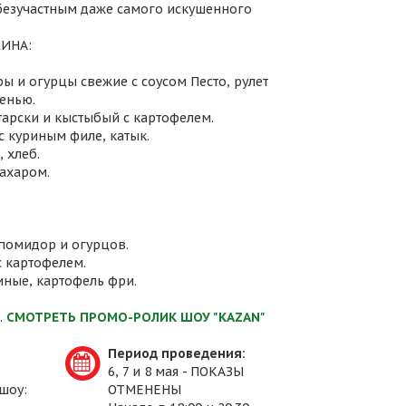
 безучастным даже самого искушенного
ИНА:
ы и огурцы свежие с соусом Песто, рулет
енью.
атарски и кыстыбый с картофелем.
с куриным филе, катык.
 хлеб.
сахаром.
 помидор и огурцов.
с картофелем.
иные, картофель фри.
.
СМОТРЕТЬ ПРОМО-РОЛИК ШОУ "KAZAN"
Период проведения:
6, 7 и 8 мая - ПОКАЗЫ
шоу:
ОТМЕНЕНЫ