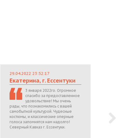
29.04.2022 23:52:17
29.
Екатерина, г. Ессентуки
Лю
3 января 2022го. Огромное
спасибо за предоставленное
удовольствие! Мы очень
рады, что познакомились с вашей
теп
самобытной культурой. Чудесные
поже
костюмы, и классические оперные
05.0
голоса запомнятся нам надолго!
Северный Кавказ г. Ессентуки.