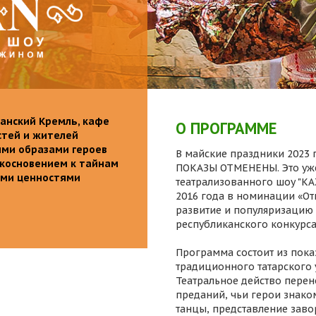
анский Кремль, кафе
О ПРОГРАММЕ
стей и жителей
ими образами героев
В майские праздники 2023 г
икосновением к тайнам
ПОКАЗЫ ОТМЕНЕНЫ. Это уже
ыми ценностями
театрализованного шоу "K
2016 года в номинации «От
развитие и популяризацию 
республиканского конкурса
Программа состоит из пока
традиционного татарского 
Театральное действо перен
преданий, чьи герои знаком
танцы, представление заво