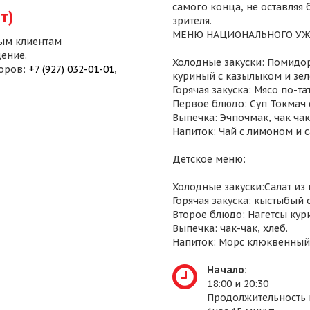
самого конца, не оставляя
т)
зрителя.
МЕНЮ НАЦИОНАЛЬНОГО УЖ
ым клиентам
ение.
Холодные закуски: Помидор
воров:
+7 (927) 032-01-01
,
куриный с казылыком и зел
Горячая закуска: Мясо по-т
Первое блюдо: Суп Токмач 
Выпечка: Эчпочмак, чак чак,
Напиток: Чай с лимоном и 
Детское меню:
Холодные закуски:Салат из
Горячая закуска: кыстыбый 
Второе блюдо: Нагетсы кур
Выпечка: чак-чак, хлеб.
Напиток: Морс клюквенный
Начало:
18:00 и 20:30
Продолжительность 