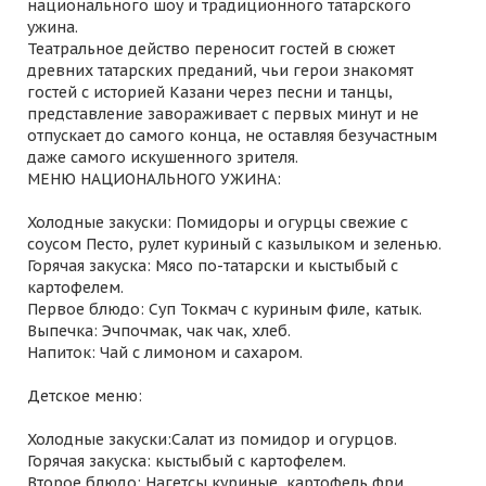
национального шоу и традиционного татарского
ужина.
Театральное действо переносит гостей в сюжет
древних татарских преданий, чьи герои знакомят
гостей с историей Казани через песни и танцы,
представление завораживает с первых минут и не
отпускает до самого конца, не оставляя безучастным
даже самого искушенного зрителя.
МЕНЮ НАЦИОНАЛЬНОГО УЖИНА:
Холодные закуски: Помидоры и огурцы свежие с
соусом Песто, рулет куриный с казылыком и зеленью.
Горячая закуска: Мясо по-татарски и кыстыбый с
картофелем.
Первое блюдо: Суп Токмач с куриным филе, катык.
Выпечка: Эчпочмак, чак чак, хлеб.
Напиток: Чай с лимоном и сахаром.
Детское меню:
Холодные закуски:Салат из помидор и огурцов.
Горячая закуска: кыстыбый с картофелем.
Второе блюдо: Нагетсы куриные, картофель фри.