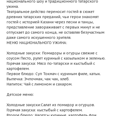
национального шоу и традиционного татарского
ужина.
Театральное действо переносит гостей в сюжет
древних татарских преданий, чьи герои знакомят
гостей с историей Казани через песни и танцы,
представление завораживает с первых минут и не
отпускает до самого конца, не оставляя безучастным
даже самого искушенного зрителя.
МЕНЮ НАЦИОНАЛЬНОГО УЖИНА:
Холодные закуски: Помидоры и огурцы свежие с
соусом Песто, рулет куриный с казылыком и зеленью.
Горячая закуска: Мясо по-татарски и кыстыбый с
картофелем.
Первое блюдо: Суп Токмач с куриным филе, катык.
Выпечка: Эчпочмак, чак чак, хлеб.
Напиток: Чай с лимоном и сахаром.
Детское меню:
Холодные закуски:Салат из помидор и огурцов.
Горячая закуска: кыстыбый с картофелем.
Второе блюдо: Нагетсы куриные, картофель фри.