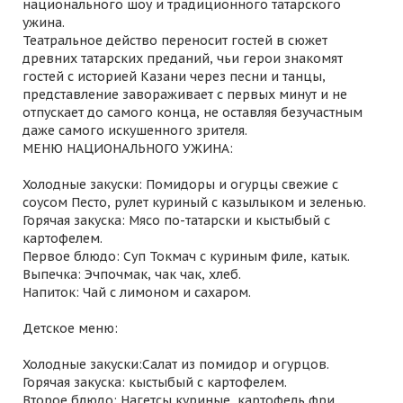
национального шоу и традиционного татарского
ужина.
Театральное действо переносит гостей в сюжет
древних татарских преданий, чьи герои знакомят
гостей с историей Казани через песни и танцы,
представление завораживает с первых минут и не
отпускает до самого конца, не оставляя безучастным
даже самого искушенного зрителя.
МЕНЮ НАЦИОНАЛЬНОГО УЖИНА:
Холодные закуски: Помидоры и огурцы свежие с
соусом Песто, рулет куриный с казылыком и зеленью.
Горячая закуска: Мясо по-татарски и кыстыбый с
картофелем.
Первое блюдо: Суп Токмач с куриным филе, катык.
Выпечка: Эчпочмак, чак чак, хлеб.
Напиток: Чай с лимоном и сахаром.
Детское меню:
Холодные закуски:Салат из помидор и огурцов.
Горячая закуска: кыстыбый с картофелем.
Второе блюдо: Нагетсы куриные, картофель фри.