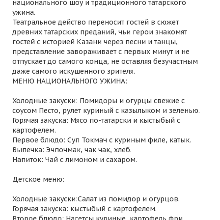
национального шоу и традиционного татарского
ужина.
Театральное действо переносит гостей в сюжет
древних татарских преданий, чьи герои знакомят
гостей с историей Казани через песни и танцы,
представление завораживает с первых минут и не
отпускает до самого конца, не оставляя безучастным
даже самого искушенного зрителя.
МЕНЮ НАЦИОНАЛЬНОГО УЖИНА:
Холодные закуски: Помидоры и огурцы свежие с
соусом Песто, рулет куриный с казылыком и зеленью.
Горячая закуска: Мясо по-татарски и кыстыбый с
картофелем.
Первое блюдо: Суп Токмач с куриным филе, катык.
Выпечка: Эчпочмак, чак чак, хлеб.
Напиток: Чай с лимоном и сахаром.
Детское меню:
Холодные закуски:Салат из помидор и огурцов.
Горячая закуска: кыстыбый с картофелем.
Второе блюдо: Нагетсы куриные, картофель фри.