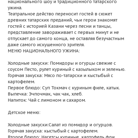
национального шоу и традиционного татарского
ужина.
Театральное действо переносит гостей в сюжет
древних татарских преданий, чьи герои знакомят
гостей с историей Казани через песни и танцы,
представление завораживает с первых минут и не
отпускает до самого конца, не оставляя безучастным
даже самого искушенного зрителя.
МЕНЮ НАЦИОНАЛЬНОГО УЖИНА:
Холодные закуски: Помидоры и огурцы свежие с
соусом Песто, рулет куриный с казылыком и зеленью.
Горячая закуска: Мясо по-татарски и кыстыбый с
картофелем.
Первое блюдо: Суп Токмач с куриным филе, катык.
Выпечка: Эчпочмак, чак чак, хлеб.
Напиток: Чай с лимоном и сахаром.
Детское меню:
Холодные закуски:Салат из помидор и огурцов.
Горячая закуска: кыстыбый с картофелем.
Второе блюдо: Нагетсы куриные, картофель фри.