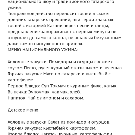
национального шоу и традиционного татарского
ужина.
Театральное действо переносит гостей в сюжет
древних татарских преданий, чьи герои знакомят
гостей с историей Казани через песни и танцы,
представление завораживает с первых минут и не
отпускает до самого конца, не оставляя безучастным
даже самого искушенного зрителя.
МЕНЮ НАЦИОНАЛЬНОГО УЖИНА:
Холодные закуски: Помидоры и огурцы свежие с
соусом Песто, рулет куриный с казылыком и зеленью.
Горячая закуска: Мясо по-татарски и кыстыбый с
картофелем.
Первое блюдо: Суп Токмач с куриным филе, катык.
Выпечка: Эчпочмак, чак чак, хлеб.
Напиток: Чай с лимоном и сахаром.
Детское меню:
Холодные закуски:Салат из помидор и огурцов.
Горячая закуска: кыстыбый с картофелем.
Второе блюдо: Нагетсы куриные, картофель фри.