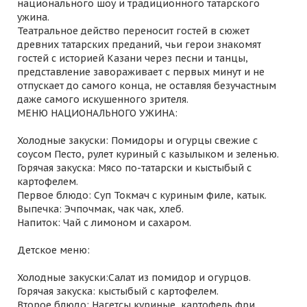
национального шоу и традиционного татарского
ужина.
Театральное действо переносит гостей в сюжет
древних татарских преданий, чьи герои знакомят
гостей с историей Казани через песни и танцы,
представление завораживает с первых минут и не
отпускает до самого конца, не оставляя безучастным
даже самого искушенного зрителя.
МЕНЮ НАЦИОНАЛЬНОГО УЖИНА:
Холодные закуски: Помидоры и огурцы свежие с
соусом Песто, рулет куриный с казылыком и зеленью.
Горячая закуска: Мясо по-татарски и кыстыбый с
картофелем.
Первое блюдо: Суп Токмач с куриным филе, катык.
Выпечка: Эчпочмак, чак чак, хлеб.
Напиток: Чай с лимоном и сахаром.
Детское меню:
Холодные закуски:Салат из помидор и огурцов.
Горячая закуска: кыстыбый с картофелем.
Второе блюдо: Нагетсы куриные, картофель фри.