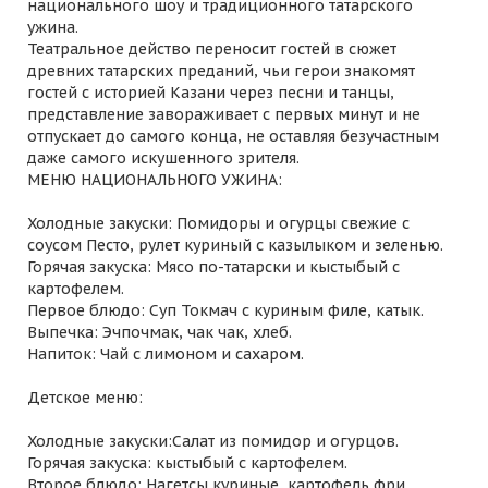
национального шоу и традиционного татарского
ужина.
Театральное действо переносит гостей в сюжет
древних татарских преданий, чьи герои знакомят
гостей с историей Казани через песни и танцы,
представление завораживает с первых минут и не
отпускает до самого конца, не оставляя безучастным
даже самого искушенного зрителя.
МЕНЮ НАЦИОНАЛЬНОГО УЖИНА:
Холодные закуски: Помидоры и огурцы свежие с
соусом Песто, рулет куриный с казылыком и зеленью.
Горячая закуска: Мясо по-татарски и кыстыбый с
картофелем.
Первое блюдо: Суп Токмач с куриным филе, катык.
Выпечка: Эчпочмак, чак чак, хлеб.
Напиток: Чай с лимоном и сахаром.
Детское меню:
Холодные закуски:Салат из помидор и огурцов.
Горячая закуска: кыстыбый с картофелем.
Второе блюдо: Нагетсы куриные, картофель фри.