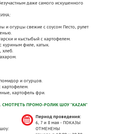
 безучастным даже самого искушенного
ИНА:
ы и огурцы свежие с соусом Песто, рулет
енью.
атарски и кыстыбый с картофелем.
с куриным филе, катык.
 хлеб.
сахаром.
 помидор и огурцов.
с картофелем.
иные, картофель фри.
.
СМОТРЕТЬ ПРОМО-РОЛИК ШОУ "KAZAN"
Период проведения:
6, 7 и 8 мая - ПОКАЗЫ
шоу:
ОТМЕНЕНЫ