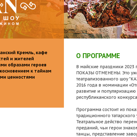
анский Кремль, кафе
О ПРОГРАММЕ
стей и жителей
ими образами героев
В майские праздники 2023 г
икосновением к тайнам
ПОКАЗЫ ОТМЕНЕНЫ. Это уже
ыми ценностями
театрализованного шоу "K
2016 года в номинации «От
развитие и популяризацию 
республиканского конкурса
Программа состоит из пока
традиционного татарского 
Театральное действо перен
преданий, чьи герои знаком
танцы, представление заво