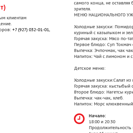
самого конца, не оставляя
т)
зрителя.
МЕНЮ НАЦИОНАЛЬНОГО УЖ
ым клиентам
ение.
Холодные закуски: Помидор
воров:
+7 (927) 032-01-01
,
куриный с казылыком и зел
Горячая закуска: Мясо по-т
Первое блюдо: Суп Токмач 
Выпечка: Эчпочмак, чак чак,
Напиток: Чай с лимоном и 
Детское меню:
Холодные закуски:Салат из
Горячая закуска: кыстыбый 
Второе блюдо: Нагетсы кур
Выпечка: чак-чак, хлеб.
Напиток: Морс клюквенный
Начало:
18:00 и 20:30
Продолжительность 