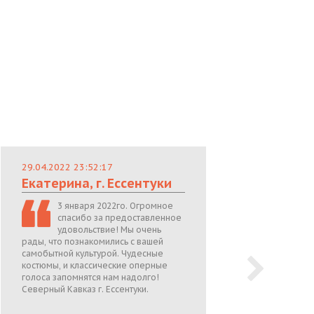
29.04.2022 23:52:17
29.
Екатерина, г. Ессентуки
Лю
3 января 2022го. Огромное
спасибо за предоставленное
удовольствие! Мы очень
рады, что познакомились с вашей
теп
самобытной культурой. Чудесные
поже
костюмы, и классические оперные
05.0
голоса запомнятся нам надолго!
Северный Кавказ г. Ессентуки.