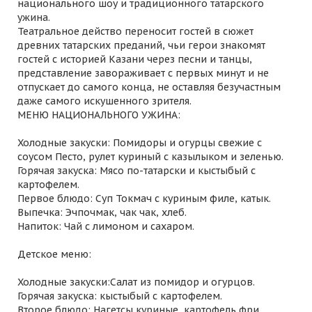
национального шоу и традиционного татарского
ужина.
Театральное действо переносит гостей в сюжет
древних татарских преданий, чьи герои знакомят
гостей с историей Казани через песни и танцы,
представление завораживает с первых минут и не
отпускает до самого конца, не оставляя безучастным
даже самого искушенного зрителя.
МЕНЮ НАЦИОНАЛЬНОГО УЖИНА:
Холодные закуски: Помидоры и огурцы свежие с
соусом Песто, рулет куриный с казылыком и зеленью.
Горячая закуска: Мясо по-татарски и кыстыбый с
картофелем.
Первое блюдо: Суп Токмач с куриным филе, катык.
Выпечка: Эчпочмак, чак чак, хлеб.
Напиток: Чай с лимоном и сахаром.
Детское меню:
Холодные закуски:Салат из помидор и огурцов.
Горячая закуска: кыстыбый с картофелем.
Второе блюдо: Нагетсы куриные, картофель фри.