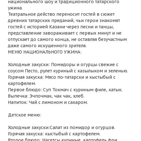
национального шоу и традиционного татарского
ужина.
Театральное действо переносит гостей в сюжет
древних татарских преданий, чьи герои знакомят
гостей с историей Казани через песни и танцы,
представление завораживает с первых минут и не
отпускает до самого конца, не оставляя безучастным
даже самого искушенного зрителя.
МЕНЮ НАЦИОНАЛЬНОГО УЖИНА:
Холодные закуски: Помидоры и огурцы свежие с
соусом Песто, рулет куриный с казылыком и зеленью.
Горячая закуска: Мясо по-татарски и кыстыбый с
картофелем.
Первое блюдо: Суп Токмач с куриным филе, катык.
Выпечка: Эчпочмак, чак чак, хлеб.
Напиток: Чай с лимоном и сахаром.
Детское меню:
Холодные закуски:Салат из помидор и огурцов.
Горячая закуска: кыстыбый с картофелем.
Второе блюдо: Нагетсы куриные, картофель фри.