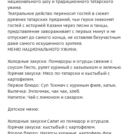
национального шоу и традиционного татарского
ужина.
Театральное действо переносит гостей в сюжет
древних татарских преданий, чьи герои знакомят
гостей с историей Казани через песни и танцы,
представление завораживает с первых минут и не
отпускает до самого конца, не оставляя безучастным
даже самого искушенного зрителя.
МЕНЮ НАЦИОНАЛЬНОГО УЖИНА:
Холодные закуски: Помидоры и огурцы свежие с
соусом Песто, рулет куриный с казылыком и зеленью.
Горячая закуска: Мясо по-татарски и кыстыбый с
картофелем.
Первое блюдо: Суп Токмач с куриным филе, катык.
Выпечка: Эчпочмак, чак чак, хлеб.
Напиток: Чай с лимоном и сахаром.
Детское меню:
Холодные закуски:Салат из помидор и огурцов.
Горячая закуска: кыстыбый с картофелем.
Второе блюдо: Нагетсы куриные, картофель фри.