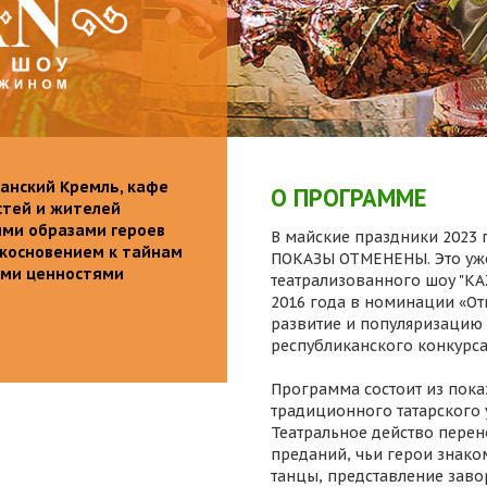
анский Кремль, кафе
О ПРОГРАММЕ
стей и жителей
ими образами героев
В майские праздники 2023 г
икосновением к тайнам
ПОКАЗЫ ОТМЕНЕНЫ. Это уже
ыми ценностями
театрализованного шоу "K
2016 года в номинации «От
развитие и популяризацию 
республиканского конкурса
Программа состоит из пока
традиционного татарского 
Театральное действо перен
преданий, чьи герои знаком
танцы, представление заво