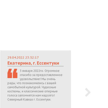
29.04.2022 23:52:17
29.
Екатерина, г. Ессентуки
Лю
3 января 2022го. Огромное
спасибо за предоставленное
удовольствие! Мы очень
рады, что познакомились с вашей
теп
самобытной культурой. Чудесные
поже
костюмы, и классические оперные
05.0
голоса запомнятся нам надолго!
Северный Кавказ г. Ессентуки.