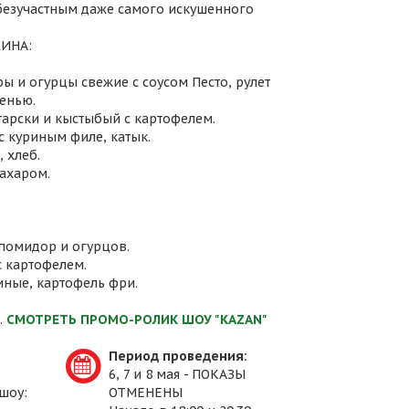
 безучастным даже самого искушенного
ИНА:
ы и огурцы свежие с соусом Песто, рулет
енью.
атарски и кыстыбый с картофелем.
с куриным филе, катык.
 хлеб.
сахаром.
 помидор и огурцов.
с картофелем.
иные, картофель фри.
.
СМОТРЕТЬ ПРОМО-РОЛИК ШОУ "KAZAN"
Период проведения:
6, 7 и 8 мая - ПОКАЗЫ
шоу:
ОТМЕНЕНЫ