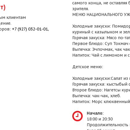
самого конца, не оставляя
т)
зрителя.
МЕНЮ НАЦИОНАЛЬНОГО УЖ
ым клиентам
ение.
Холодные закуски: Помидор
воров:
+7 (927) 032-01-01
,
куриный с казылыком и зел
Горячая закуска: Мясо по-т
Первое блюдо: Суп Токмач 
Выпечка: Эчпочмак, чак чак,
Напиток: Чай с лимоном и 
Детское меню:
Холодные закуски:Салат из
Горячая закуска: кыстыбый 
Второе блюдо: Нагетсы кур
Выпечка: чак-чак, хлеб.
Напиток: Морс клюквенный
Начало:
18:00 и 20:30
Продолжительность 