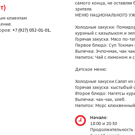
самого конца, не оставляя
т)
зрителя.
МЕНЮ НАЦИОНАЛЬНОГО УЖ
ым клиентам
ение.
Холодные закуски: Помидор
воров:
+7 (927) 032-01-01
,
куриный с казылыком и зел
Горячая закуска: Мясо по-т
Первое блюдо: Суп Токмач 
Выпечка: Эчпочмак, чак чак,
Напиток: Чай с лимоном и 
Детское меню:
Холодные закуски:Салат из
Горячая закуска: кыстыбый 
Второе блюдо: Нагетсы кур
Выпечка: чак-чак, хлеб.
Напиток: Морс клюквенный
Начало:
18:00 и 20:30
Продолжительность 