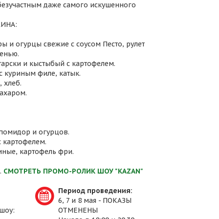
 безучастным даже самого искушенного
ИНА:
ы и огурцы свежие с соусом Песто, рулет
енью.
атарски и кыстыбый с картофелем.
с куриным филе, катык.
 хлеб.
сахаром.
 помидор и огурцов.
с картофелем.
иные, картофель фри.
.
СМОТРЕТЬ ПРОМО-РОЛИК ШОУ "KAZAN"
Период проведения:
6, 7 и 8 мая - ПОКАЗЫ
шоу:
ОТМЕНЕНЫ