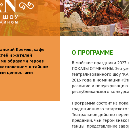
анский Кремль, кафе
О ПРОГРАММЕ
стей и жителей
ими образами героев
В майские праздники 2023 г
икосновением к тайнам
ПОКАЗЫ ОТМЕНЕНЫ. Это уже
ыми ценностями
театрализованного шоу "K
2016 года в номинации «От
развитие и популяризацию 
республиканского конкурса
Программа состоит из пока
традиционного татарского 
Театральное действо перен
преданий, чьи герои знаком
танцы, представление заво