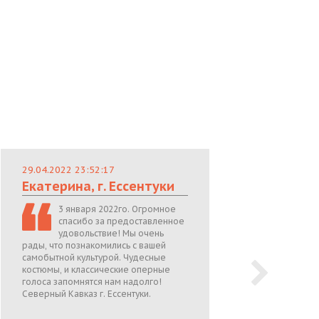
29.04.2022 23:52:17
29.
Екатерина, г. Ессентуки
Лю
3 января 2022го. Огромное
спасибо за предоставленное
удовольствие! Мы очень
рады, что познакомились с вашей
теп
самобытной культурой. Чудесные
поже
костюмы, и классические оперные
05.0
голоса запомнятся нам надолго!
Северный Кавказ г. Ессентуки.