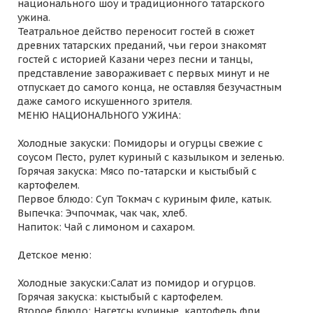
национального шоу и традиционного татарского
ужина.
Театральное действо переносит гостей в сюжет
древних татарских преданий, чьи герои знакомят
гостей с историей Казани через песни и танцы,
представление завораживает с первых минут и не
отпускает до самого конца, не оставляя безучастным
даже самого искушенного зрителя.
МЕНЮ НАЦИОНАЛЬНОГО УЖИНА:
Холодные закуски: Помидоры и огурцы свежие с
соусом Песто, рулет куриный с казылыком и зеленью.
Горячая закуска: Мясо по-татарски и кыстыбый с
картофелем.
Первое блюдо: Суп Токмач с куриным филе, катык.
Выпечка: Эчпочмак, чак чак, хлеб.
Напиток: Чай с лимоном и сахаром.
Детское меню:
Холодные закуски:Салат из помидор и огурцов.
Горячая закуска: кыстыбый с картофелем.
Второе блюдо: Нагетсы куриные, картофель фри.