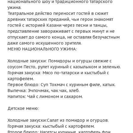
национального шоу и традиционного татарского
ужина.
Театральное действо переносит гостей в сюжет
древних татарских преданий, чьи герои знакомят
гостей с историей Казани через песни и танцы,
представление завораживает с первых минут и не
отпускает до самого конца, не оставляя безучастным
даже самого искушенного зрителя.
МЕНЮ НАЦИОНАЛЬНОГО УЖИНА:
Холодные закуски: Помидоры и огурцы свежие с
соусом Песто, рулет куриный с казылыком и зеленью.
Горячая закуска: Мясо по-татарски и кыстыбый с
картофелем.
Первое блюдо: Суп Токмач с куриным филе, катык.
Выпечка: Эчпочмак, чак чак, хлеб.
Напиток: Чай с лимоном и сахаром.
Детское меню:
Холодные закуски:Салат из помидор и огурцов.
Горячая закуска: кыстыбый с картофелем.
Второе блюдо: Нагетсы куриные, картофель фри.