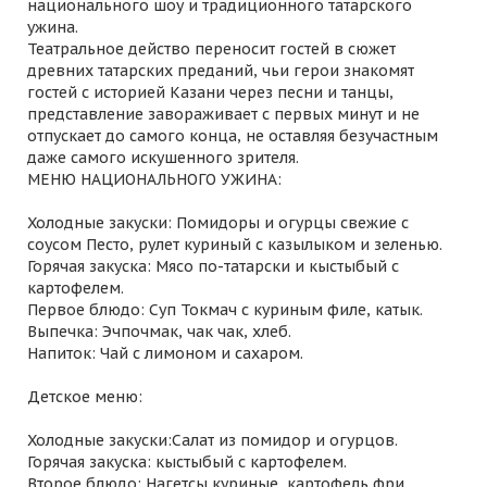
национального шоу и традиционного татарского
ужина.
Театральное действо переносит гостей в сюжет
древних татарских преданий, чьи герои знакомят
гостей с историей Казани через песни и танцы,
представление завораживает с первых минут и не
отпускает до самого конца, не оставляя безучастным
даже самого искушенного зрителя.
МЕНЮ НАЦИОНАЛЬНОГО УЖИНА:
Холодные закуски: Помидоры и огурцы свежие с
соусом Песто, рулет куриный с казылыком и зеленью.
Горячая закуска: Мясо по-татарски и кыстыбый с
картофелем.
Первое блюдо: Суп Токмач с куриным филе, катык.
Выпечка: Эчпочмак, чак чак, хлеб.
Напиток: Чай с лимоном и сахаром.
Детское меню:
Холодные закуски:Салат из помидор и огурцов.
Горячая закуска: кыстыбый с картофелем.
Второе блюдо: Нагетсы куриные, картофель фри.