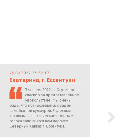
29.04.2022 23:52:17
29.
Екатерина, г. Ессентуки
Лю
3 января 2022го. Огромное
спасибо за предоставленное
удовольствие! Мы очень
рады, что познакомились с вашей
теп
самобытной культурой. Чудесные
поже
костюмы, и классические оперные
05.0
голоса запомнятся нам надолго!
Северный Кавказ г. Ессентуки.