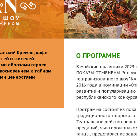
анский Кремль, кафе
О ПРОГРАММЕ
стей и жителей
ими образами героев
В майские праздники 2023 г
икосновением к тайнам
ПОКАЗЫ ОТМЕНЕНЫ. Это уже
ыми ценностями
театрализованного шоу "K
2016 года в номинации «От
развитие и популяризацию 
республиканского конкурса
Программа состоит из пока
традиционного татарского 
Театральное действо перен
преданий, чьи герои знаком
танцы, представление заво