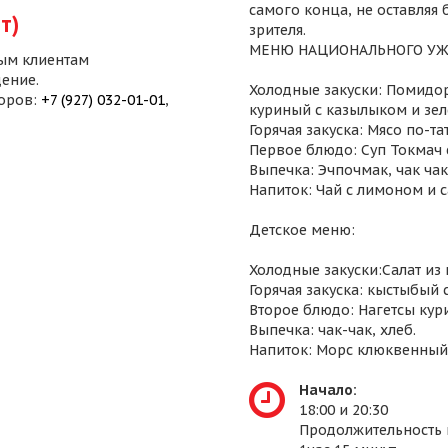
самого конца, не оставляя
т)
зрителя.
МЕНЮ НАЦИОНАЛЬНОГО УЖ
ым клиентам
ение.
Холодные закуски: Помидор
воров:
+7 (927) 032-01-01
,
куриный с казылыком и зел
Горячая закуска: Мясо по-т
Первое блюдо: Суп Токмач 
Выпечка: Эчпочмак, чак чак,
Напиток: Чай с лимоном и 
Детское меню:
Холодные закуски:Салат из
Горячая закуска: кыстыбый 
Второе блюдо: Нагетсы кур
Выпечка: чак-чак, хлеб.
Напиток: Морс клюквенный
Начало:
18:00 и 20:30
Продолжительность 