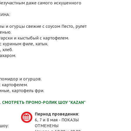
 безучастным даже самого искушенного
ИНА:
ы и огурцы свежие с соусом Песто, рулет
енью.
атарски и кыстыбый с картофелем.
с куриным филе, катык.
 хлеб.
сахаром.
 помидор и огурцов.
с картофелем.
иные, картофель фри.
.
СМОТРЕТЬ ПРОМО-РОЛИК ШОУ "KAZAN"
Период проведения:
6, 7 и 8 мая - ПОКАЗЫ
шоу:
ОТМЕНЕНЫ