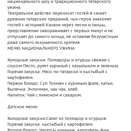
национального шоу и традиционного татарского
ужина.
Театральное действо переносит гостей в сюжет
древних татарских преданий, чьи герои знакомят
гостей с историей Казани через песни и танцы,
представление завораживает с первых минут и не
отпускает до самого конца, не оставляя безучастным
даже самого искушенного зрителя.
МЕНЮ НАЦИОНАЛЬНОГО УЖИНА:
Холодные закуски: Помидоры и огурцы свежие с
соусом Песто, рулет куриный с казылыком и зеленью.
Горячая закуска: Мясо по-татарски и кыстыбый с
картофелем.
Первое блюдо: Суп Токмач с куриным филе, катык.
Выпечка: Эчпочмак, чак чак, хлеб.
Напиток: Чай с лимоном и сахаром.
Детское меню:
Холодные закуски:Салат из помидор и огурцов.
Горячая закуска: кыстыбый с картофелем.
Второе блюдо: Нагетсы куриные, картофель фри.