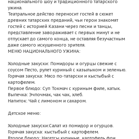
национального шоу и традиционного татарского
ужина.
Театральное действо переносит гостей в сюжет
древних татарских преданий, чьи герои знакомят
гостей с историей Казани через песни и танцы,
представление завораживает с первых минут и не
отпускает до самого конца, не оставляя безучастным
даже самого искушенного зрителя.
МЕНЮ НАЦИОНАЛЬНОГО УЖИНА:
Холодные закуски: Помидоры и огурцы свежие с
соусом Песто, рулет куриный с казылыком и зеленью.
Горячая закуска: Мясо по-татарски и кыстыбый с
картофелем.
Первое блюдо: Суп Токмач с куриным филе, катык.
Выпечка: Эчпочмак, чак чак, хлеб.
Напиток: Чай с лимоном и сахаром.
Детское меню:
Холодные закуски:Салат из помидор и огурцов.
Горячая закуска: кыстыбый с картофелем.
Второе блюдо: Нагетсы куриные, картофель фри.