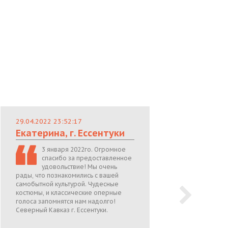
29.04.2022 23:52:17
29.
Екатерина, г. Ессентуки
Лю
3 января 2022го. Огромное
спасибо за предоставленное
удовольствие! Мы очень
рады, что познакомились с вашей
теп
самобытной культурой. Чудесные
поже
костюмы, и классические оперные
05.0
голоса запомнятся нам надолго!
Северный Кавказ г. Ессентуки.