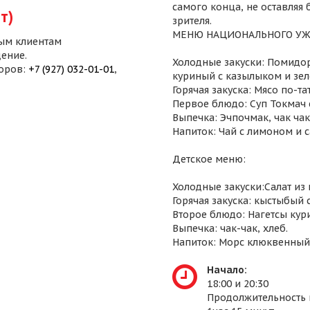
самого конца, не оставляя
т)
зрителя.
МЕНЮ НАЦИОНАЛЬНОГО УЖ
ым клиентам
ение.
Холодные закуски: Помидор
воров:
+7 (927) 032-01-01
,
куриный с казылыком и зел
Горячая закуска: Мясо по-т
Первое блюдо: Суп Токмач 
Выпечка: Эчпочмак, чак чак,
Напиток: Чай с лимоном и 
Детское меню:
Холодные закуски:Салат из
Горячая закуска: кыстыбый 
Второе блюдо: Нагетсы кур
Выпечка: чак-чак, хлеб.
Напиток: Морс клюквенный
Начало:
18:00 и 20:30
Продолжительность 