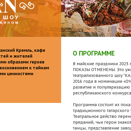
анский Кремль, кафе
О ПРОГРАММЕ
стей и жителей
ими образами героев
В майские праздники 2023 г
икосновением к тайнам
ПОКАЗЫ ОТМЕНЕНЫ. Это уже
ыми ценностями
театрализованного шоу "K
2016 года в номинации «От
развитие и популяризацию 
республиканского конкурса
Программа состоит из пока
традиционного татарского 
Театральное действо перен
преданий, чьи герои знаком
танцы, представление заво