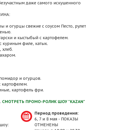
 безучастным даже самого искушенного
ИНА:
ы и огурцы свежие с соусом Песто, рулет
енью.
атарски и кыстыбый с картофелем.
с куриным филе, катык.
 хлеб.
сахаром.
 помидор и огурцов.
с картофелем.
иные, картофель фри.
.
СМОТРЕТЬ ПРОМО-РОЛИК ШОУ "KAZAN"
Период проведения:
6, 7 и 8 мая - ПОКАЗЫ
шоу:
ОТМЕНЕНЫ