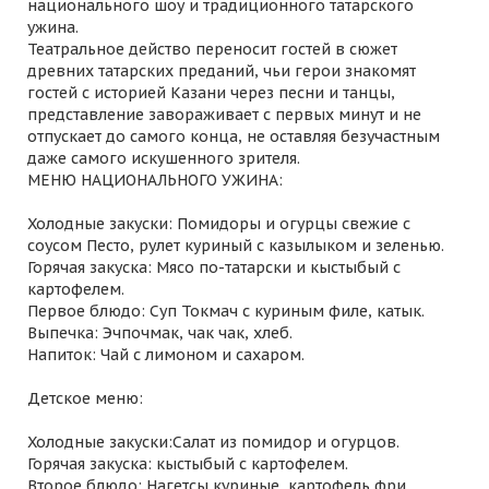
национального шоу и традиционного татарского
ужина.
Театральное действо переносит гостей в сюжет
древних татарских преданий, чьи герои знакомят
гостей с историей Казани через песни и танцы,
представление завораживает с первых минут и не
отпускает до самого конца, не оставляя безучастным
даже самого искушенного зрителя.
МЕНЮ НАЦИОНАЛЬНОГО УЖИНА:
Холодные закуски: Помидоры и огурцы свежие с
соусом Песто, рулет куриный с казылыком и зеленью.
Горячая закуска: Мясо по-татарски и кыстыбый с
картофелем.
Первое блюдо: Суп Токмач с куриным филе, катык.
Выпечка: Эчпочмак, чак чак, хлеб.
Напиток: Чай с лимоном и сахаром.
Детское меню:
Холодные закуски:Салат из помидор и огурцов.
Горячая закуска: кыстыбый с картофелем.
Второе блюдо: Нагетсы куриные, картофель фри.