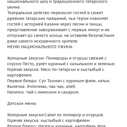
национального шоу и традиционного татарского
ужина.
Театральное действо переносит гостей в сюжет
древних татарских преданий, чьи герои знакомят
гостей с историей Казани через песни и танцы,
представление завораживает с первых минут и не
отпускает до самого конца, не оставляя безучастным
даже самого искушенного зрителя.
МЕНЮ НАЦИОНАЛЬНОГО УЖИНА:
Холодные закуски: Помидоры и огурцы свежие с
соусом Песто, рулет куриный с казылыком и зеленью.
Горячая закуска: Мясо по-татарски и кыстыбый с
картофелем.
Первое блюдо: Суп Токмач с куриным филе, катык.
Выпечка: Эчпочмак, чак чак, хлеб.
Напиток: Чай с лимоном и сахаром.
Детское меню:
Холодные закуски:Салат из помидор и огурцов.
Горячая закуска: кыстыбый с картофелем.
Второе блюдо: Нагетсы куриные, картофель фри.