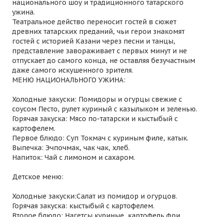
национального шоу и традиционного татарского
ужина.
Театральное действо переносит гостей в сюжет
древних татарских преданий, чьи герои знакомят
гостей с историей Казани через песни и танцы,
представление завораживает с первых минут и не
отпускает до самого конца, не оставляя безучастным
даже самого искушенного зрителя.
МЕНЮ НАЦИОНАЛЬНОГО УЖИНА:
Холодные закуски: Помидоры и огурцы свежие с
соусом Песто, рулет куриный с казылыком и зеленью.
Горячая закуска: Мясо по-татарски и кыстыбый с
картофелем.
Первое блюдо: Суп Токмач с куриным филе, катык.
Выпечка: Эчпочмак, чак чак, хлеб.
Напиток: Чай с лимоном и сахаром.
Детское меню:
Холодные закуски:Салат из помидор и огурцов.
Горячая закуска: кыстыбый с картофелем.
Второе блюдо: Нагетсы куриные, картофель фри.