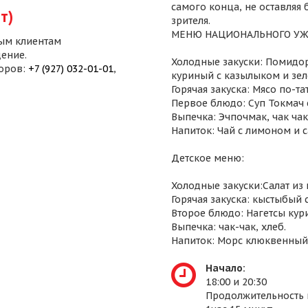
самого конца, не оставляя
т)
зрителя.
МЕНЮ НАЦИОНАЛЬНОГО УЖ
ым клиентам
ение.
Холодные закуски: Помидор
воров:
+7 (927) 032-01-01
,
куриный с казылыком и зел
Горячая закуска: Мясо по-т
Первое блюдо: Суп Токмач 
Выпечка: Эчпочмак, чак чак,
Напиток: Чай с лимоном и 
Детское меню:
Холодные закуски:Салат из
Горячая закуска: кыстыбый 
Второе блюдо: Нагетсы кур
Выпечка: чак-чак, хлеб.
Напиток: Морс клюквенный
Начало:
18:00 и 20:30
Продолжительность 