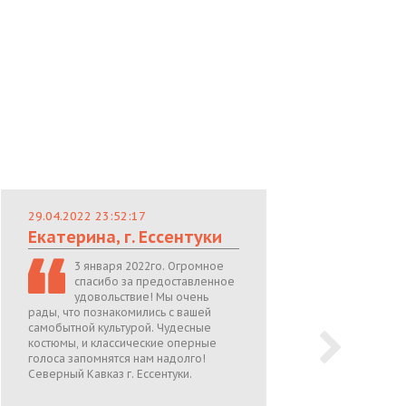
29.04.2022 23:52:17
29.
Екатерина, г. Ессентуки
Лю
3 января 2022го. Огромное
спасибо за предоставленное
удовольствие! Мы очень
рады, что познакомились с вашей
теп
самобытной культурой. Чудесные
поже
костюмы, и классические оперные
05.0
голоса запомнятся нам надолго!
Северный Кавказ г. Ессентуки.