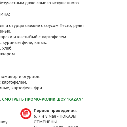
 безучастным даже самого искушенного
ИНА:
ы и огурцы свежие с соусом Песто, рулет
енью.
атарски и кыстыбый с картофелем.
с куриным филе, катык.
 хлеб.
сахаром.
 помидор и огурцов.
с картофелем.
иные, картофель фри.
.
СМОТРЕТЬ ПРОМО-РОЛИК ШОУ "KAZAN"
Период проведения:
6, 7 и 8 мая - ПОКАЗЫ
шоу:
ОТМЕНЕНЫ