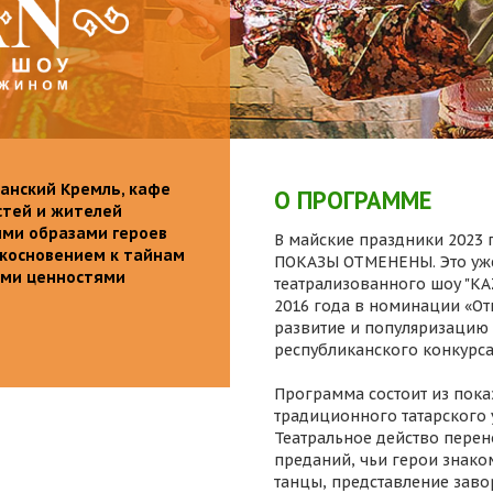
анский Кремль, кафе
О ПРОГРАММЕ
стей и жителей
ими образами героев
В майские праздники 2023 г
икосновением к тайнам
ПОКАЗЫ ОТМЕНЕНЫ. Это уже
ыми ценностями
театрализованного шоу "K
2016 года в номинации «От
развитие и популяризацию 
республиканского конкурса
Программа состоит из пока
традиционного татарского 
Театральное действо перен
преданий, чьи герои знаком
танцы, представление заво