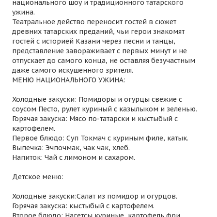
национального шоу и традиционного татарского
ужина.
Театральное действо переносит гостей в сюжет
древних татарских преданий, чьи герои знакомят
гостей с историей Казани через песни и танцы,
представление завораживает с первых минут и не
отпускает до самого конца, не оставляя безучастным
даже самого искушенного зрителя.
МЕНЮ НАЦИОНАЛЬНОГО УЖИНА:
Холодные закуски: Помидоры и огурцы свежие с
соусом Песто, рулет куриный с казылыком и зеленью.
Горячая закуска: Мясо по-татарски и кыстыбый с
картофелем.
Первое блюдо: Суп Токмач с куриным филе, катык.
Выпечка: Эчпочмак, чак чак, хлеб.
Напиток: Чай с лимоном и сахаром.
Детское меню:
Холодные закуски:Салат из помидор и огурцов.
Горячая закуска: кыстыбый с картофелем.
Второе блюдо: Нагетсы куриные, картофель фри.