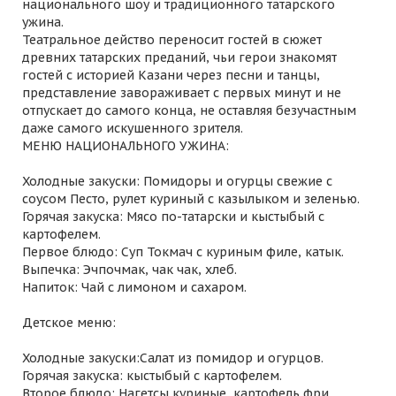
национального шоу и традиционного татарского
ужина.
Театральное действо переносит гостей в сюжет
древних татарских преданий, чьи герои знакомят
гостей с историей Казани через песни и танцы,
представление завораживает с первых минут и не
отпускает до самого конца, не оставляя безучастным
даже самого искушенного зрителя.
МЕНЮ НАЦИОНАЛЬНОГО УЖИНА:
Холодные закуски: Помидоры и огурцы свежие с
соусом Песто, рулет куриный с казылыком и зеленью.
Горячая закуска: Мясо по-татарски и кыстыбый с
картофелем.
Первое блюдо: Суп Токмач с куриным филе, катык.
Выпечка: Эчпочмак, чак чак, хлеб.
Напиток: Чай с лимоном и сахаром.
Детское меню:
Холодные закуски:Салат из помидор и огурцов.
Горячая закуска: кыстыбый с картофелем.
Второе блюдо: Нагетсы куриные, картофель фри.