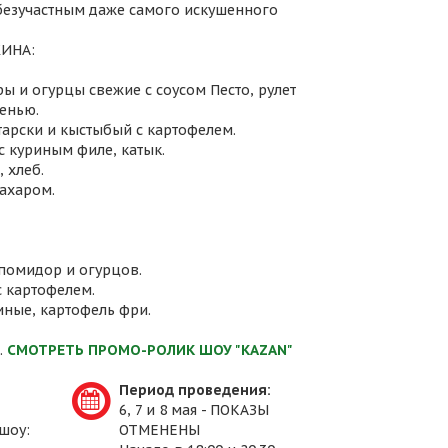
 безучастным даже самого искушенного
ИНА:
ы и огурцы свежие с соусом Песто, рулет
енью.
атарски и кыстыбый с картофелем.
с куриным филе, катык.
 хлеб.
сахаром.
 помидор и огурцов.
с картофелем.
иные, картофель фри.
.
СМОТРЕТЬ ПРОМО-РОЛИК ШОУ "KAZAN"
Период проведения:
6, 7 и 8 мая - ПОКАЗЫ
шоу:
ОТМЕНЕНЫ