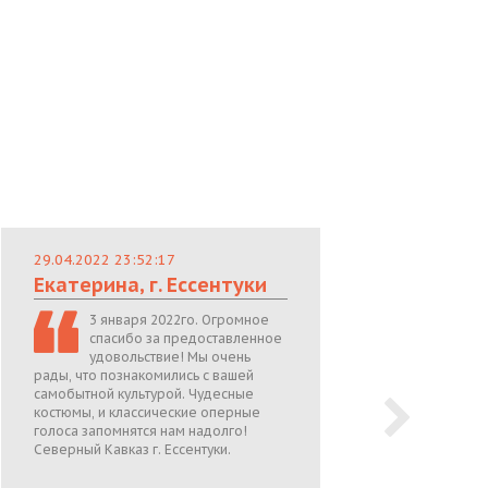
29.04.2022 23:52:17
29.
Екатерина, г. Ессентуки
Лю
3 января 2022го. Огромное
спасибо за предоставленное
удовольствие! Мы очень
рады, что познакомились с вашей
теп
самобытной культурой. Чудесные
поже
костюмы, и классические оперные
05.0
голоса запомнятся нам надолго!
Северный Кавказ г. Ессентуки.