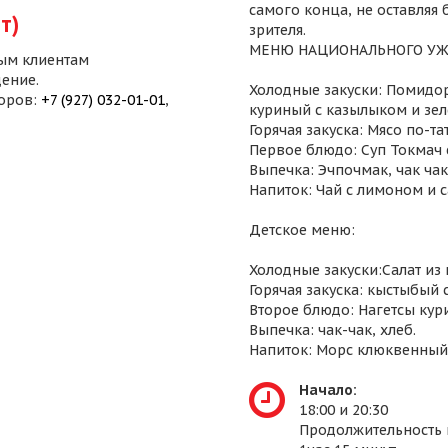
самого конца, не оставляя
т)
зрителя.
МЕНЮ НАЦИОНАЛЬНОГО УЖ
ым клиентам
ение.
Холодные закуски: Помидор
воров:
+7 (927) 032-01-01
,
куриный с казылыком и зел
Горячая закуска: Мясо по-т
Первое блюдо: Суп Токмач 
Выпечка: Эчпочмак, чак чак,
Напиток: Чай с лимоном и 
Детское меню:
Холодные закуски:Салат из
Горячая закуска: кыстыбый 
Второе блюдо: Нагетсы кур
Выпечка: чак-чак, хлеб.
Напиток: Морс клюквенный
Начало:
18:00 и 20:30
Продолжительность 