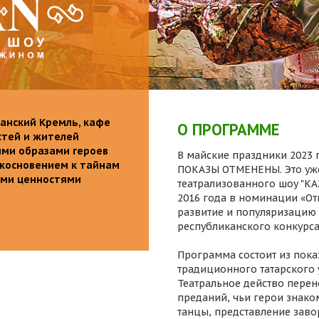
анский Кремль, кафе
О ПРОГРАММЕ
стей и жителей
ими образами героев
В майские праздники 2023 г
икосновением к тайнам
ПОКАЗЫ ОТМЕНЕНЫ. Это уже
ыми ценностями
театрализованного шоу "K
2016 года в номинации «От
развитие и популяризацию 
республиканского конкурса
Программа состоит из пока
традиционного татарского 
Театральное действо перен
преданий, чьи герои знаком
танцы, представление заво