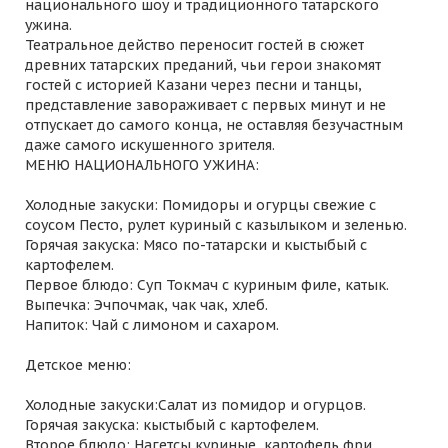
национального шоу и традиционного татарского
ужина.
Театральное действо переносит гостей в сюжет
древних татарских преданий, чьи герои знакомят
гостей с историей Казани через песни и танцы,
представление завораживает с первых минут и не
отпускает до самого конца, не оставляя безучастным
даже самого искушенного зрителя.
МЕНЮ НАЦИОНАЛЬНОГО УЖИНА:
Холодные закуски: Помидоры и огурцы свежие с
соусом Песто, рулет куриный с казылыком и зеленью.
Горячая закуска: Мясо по-татарски и кыстыбый с
картофелем.
Первое блюдо: Суп Токмач с куриным филе, катык.
Выпечка: Эчпочмак, чак чак, хлеб.
Напиток: Чай с лимоном и сахаром.
Детское меню:
Холодные закуски:Салат из помидор и огурцов.
Горячая закуска: кыстыбый с картофелем.
Второе блюдо: Нагетсы куриные, картофель фри.