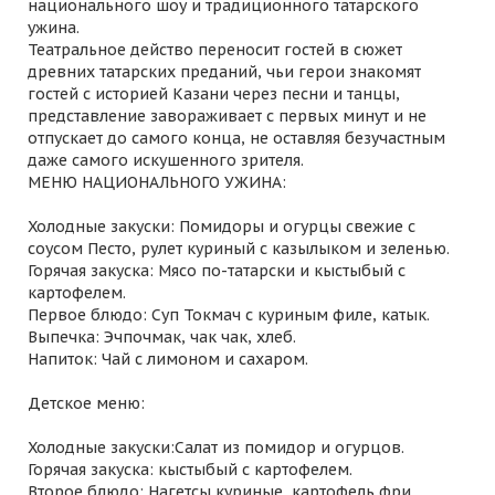
национального шоу и традиционного татарского
ужина.
Театральное действо переносит гостей в сюжет
древних татарских преданий, чьи герои знакомят
гостей с историей Казани через песни и танцы,
представление завораживает с первых минут и не
отпускает до самого конца, не оставляя безучастным
даже самого искушенного зрителя.
МЕНЮ НАЦИОНАЛЬНОГО УЖИНА:
Холодные закуски: Помидоры и огурцы свежие с
соусом Песто, рулет куриный с казылыком и зеленью.
Горячая закуска: Мясо по-татарски и кыстыбый с
картофелем.
Первое блюдо: Суп Токмач с куриным филе, катык.
Выпечка: Эчпочмак, чак чак, хлеб.
Напиток: Чай с лимоном и сахаром.
Детское меню:
Холодные закуски:Салат из помидор и огурцов.
Горячая закуска: кыстыбый с картофелем.
Второе блюдо: Нагетсы куриные, картофель фри.