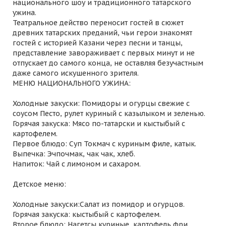
национального шоу и традиционного татарского
ужина.
Театральное действо переносит гостей в сюжет
древних татарских преданий, чьи герои знакомят
гостей с историей Казани через песни и танцы,
представление завораживает с первых минут и не
отпускает до самого конца, не оставляя безучастным
даже самого искушенного зрителя.
МЕНЮ НАЦИОНАЛЬНОГО УЖИНА:
Холодные закуски: Помидоры и огурцы свежие с
соусом Песто, рулет куриный с казылыком и зеленью.
Горячая закуска: Мясо по-татарски и кыстыбый с
картофелем.
Первое блюдо: Суп Токмач с куриным филе, катык.
Выпечка: Эчпочмак, чак чак, хлеб.
Напиток: Чай с лимоном и сахаром.
Детское меню:
Холодные закуски:Салат из помидор и огурцов.
Горячая закуска: кыстыбый с картофелем.
Второе блюдо: Нагетсы куриные, картофель фри.