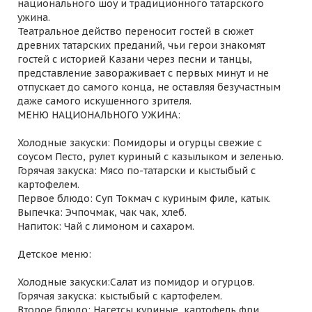
национального шоу и традиционного татарского
ужина.
Театральное действо переносит гостей в сюжет
древних татарских преданий, чьи герои знакомят
гостей с историей Казани через песни и танцы,
представление завораживает с первых минут и не
отпускает до самого конца, не оставляя безучастным
даже самого искушенного зрителя.
МЕНЮ НАЦИОНАЛЬНОГО УЖИНА:
Холодные закуски: Помидоры и огурцы свежие с
соусом Песто, рулет куриный с казылыком и зеленью.
Горячая закуска: Мясо по-татарски и кыстыбый с
картофелем.
Первое блюдо: Суп Токмач с куриным филе, катык.
Выпечка: Эчпочмак, чак чак, хлеб.
Напиток: Чай с лимоном и сахаром.
Детское меню:
Холодные закуски:Салат из помидор и огурцов.
Горячая закуска: кыстыбый с картофелем.
Второе блюдо: Нагетсы куриные, картофель фри.