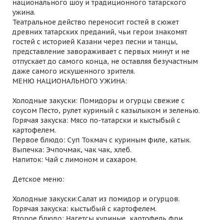
национального шоу и традиционного татарского
ужина.
Театральное действо переносит гостей в сюжет
древних татарских преданий, чьи герои знакомят
гостей с историей Казани через песни и танцы,
представление завораживает с первых минут и не
отпускает до самого конца, не оставляя безучастным
даже самого искушенного зрителя.
МЕНЮ НАЦИОНАЛЬНОГО УЖИНА:
Холодные закуски: Помидоры и огурцы свежие с
соусом Песто, рулет куриный с казылыком и зеленью.
Горячая закуска: Мясо по-татарски и кыстыбый с
картофелем.
Первое блюдо: Суп Токмач с куриным филе, катык.
Выпечка: Эчпочмак, чак чак, хлеб.
Напиток: Чай с лимоном и сахаром.
Детское меню:
Холодные закуски:Салат из помидор и огурцов.
Горячая закуска: кыстыбый с картофелем.
Второе блюдо: Нагетсы куриные, картофель фри.