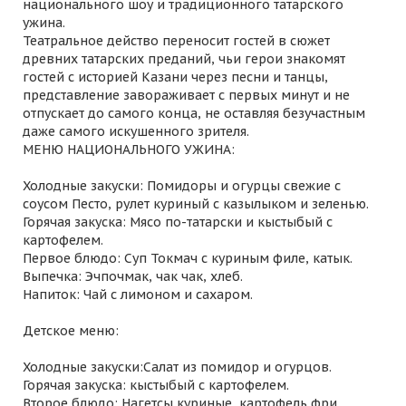
национального шоу и традиционного татарского
ужина.
Театральное действо переносит гостей в сюжет
древних татарских преданий, чьи герои знакомят
гостей с историей Казани через песни и танцы,
представление завораживает с первых минут и не
отпускает до самого конца, не оставляя безучастным
даже самого искушенного зрителя.
МЕНЮ НАЦИОНАЛЬНОГО УЖИНА:
Холодные закуски: Помидоры и огурцы свежие с
соусом Песто, рулет куриный с казылыком и зеленью.
Горячая закуска: Мясо по-татарски и кыстыбый с
картофелем.
Первое блюдо: Суп Токмач с куриным филе, катык.
Выпечка: Эчпочмак, чак чак, хлеб.
Напиток: Чай с лимоном и сахаром.
Детское меню:
Холодные закуски:Салат из помидор и огурцов.
Горячая закуска: кыстыбый с картофелем.
Второе блюдо: Нагетсы куриные, картофель фри.