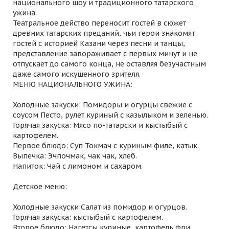
национального шоу и традиционного татарского
ужина.
Театральное действо переносит гостей в сюжет
древних татарских преданий, чьи герои знакомят
гостей с историей Казани через песни и танцы,
представление завораживает с первых минут и не
отпускает до самого конца, не оставляя безучастным
даже самого искушенного зрителя.
МЕНЮ НАЦИОНАЛЬНОГО УЖИНА:
Холодные закуски: Помидоры и огурцы свежие с
соусом Песто, рулет куриный с казылыком и зеленью.
Горячая закуска: Мясо по-татарски и кыстыбый с
картофелем.
Первое блюдо: Суп Токмач с куриным филе, катык.
Выпечка: Эчпочмак, чак чак, хлеб.
Напиток: Чай с лимоном и сахаром.
Детское меню:
Холодные закуски:Салат из помидор и огурцов.
Горячая закуска: кыстыбый с картофелем.
Второе блюдо: Нагетсы куриные, картофель фри.