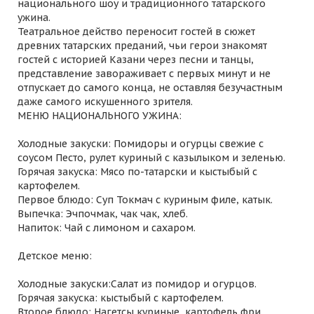
национального шоу и традиционного татарского
ужина.
Театральное действо переносит гостей в сюжет
древних татарских преданий, чьи герои знакомят
гостей с историей Казани через песни и танцы,
представление завораживает с первых минут и не
отпускает до самого конца, не оставляя безучастным
даже самого искушенного зрителя.
МЕНЮ НАЦИОНАЛЬНОГО УЖИНА:
Холодные закуски: Помидоры и огурцы свежие с
соусом Песто, рулет куриный с казылыком и зеленью.
Горячая закуска: Мясо по-татарски и кыстыбый с
картофелем.
Первое блюдо: Суп Токмач с куриным филе, катык.
Выпечка: Эчпочмак, чак чак, хлеб.
Напиток: Чай с лимоном и сахаром.
Детское меню:
Холодные закуски:Салат из помидор и огурцов.
Горячая закуска: кыстыбый с картофелем.
Второе блюдо: Нагетсы куриные, картофель фри.