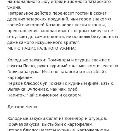
национального шоу и традиционного татарского
ужина.
Театральное действо переносит гостей в сюжет
древних татарских преданий, чьи герои знакомят
гостей с историей Казани через песни и танцы,
представление завораживает с первых минут и не
отпускает до самого конца, не оставляя безучастным
даже самого искушенного зрителя.
МЕНЮ НАЦИОНАЛЬНОГО УЖИНА:
Холодные закуски: Помидоры и огурцы свежие с
соусом Песто, рулет куриный с казылыком и зеленью.
Горячая закуска: Мясо по-татарски и кыстыбый с
картофелем.
Первое блюдо: Суп Токмач с куриным филе, катык.
Выпечка: Эчпочмак, чак чак, хлеб.
Напиток: Чай с лимоном и сахаром.
Детское меню:
Холодные закуски:Салат из помидор и огурцов.
Горячая закуска: кыстыбый с картофелем.
Второе блюдо: Нагетсы куриные, картофель фри.