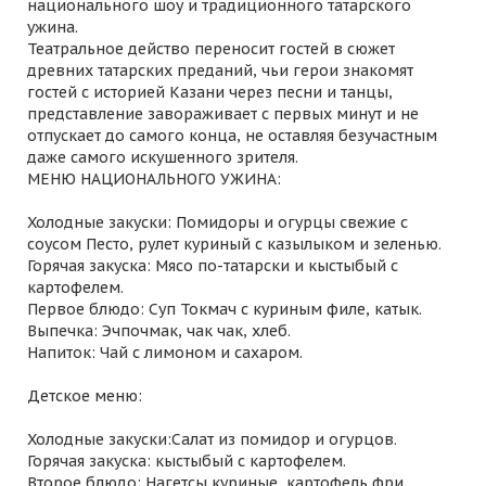
национального шоу и традиционного татарского
ужина.
Театральное действо переносит гостей в сюжет
древних татарских преданий, чьи герои знакомят
гостей с историей Казани через песни и танцы,
представление завораживает с первых минут и не
отпускает до самого конца, не оставляя безучастным
даже самого искушенного зрителя.
МЕНЮ НАЦИОНАЛЬНОГО УЖИНА:
Холодные закуски: Помидоры и огурцы свежие с
соусом Песто, рулет куриный с казылыком и зеленью.
Горячая закуска: Мясо по-татарски и кыстыбый с
картофелем.
Первое блюдо: Суп Токмач с куриным филе, катык.
Выпечка: Эчпочмак, чак чак, хлеб.
Напиток: Чай с лимоном и сахаром.
Детское меню:
Холодные закуски:Салат из помидор и огурцов.
Горячая закуска: кыстыбый с картофелем.
Второе блюдо: Нагетсы куриные, картофель фри.