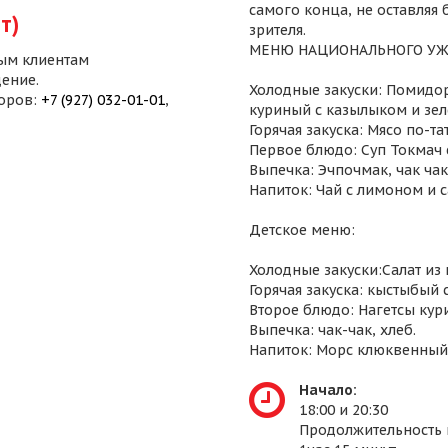
самого конца, не оставляя
т)
зрителя.
МЕНЮ НАЦИОНАЛЬНОГО УЖ
ым клиентам
ение.
Холодные закуски: Помидор
воров:
+7 (927) 032-01-01
,
куриный с казылыком и зел
Горячая закуска: Мясо по-т
Первое блюдо: Суп Токмач 
Выпечка: Эчпочмак, чак чак,
Напиток: Чай с лимоном и 
Детское меню:
Холодные закуски:Салат из
Горячая закуска: кыстыбый 
Второе блюдо: Нагетсы кур
Выпечка: чак-чак, хлеб.
Напиток: Морс клюквенный
Начало:
18:00 и 20:30
Продолжительность 