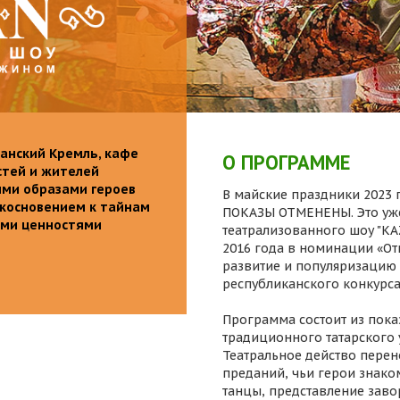
анский Кремль, кафе
О ПРОГРАММЕ
стей и жителей
ими образами героев
В майские праздники 2023 г
икосновением к тайнам
ПОКАЗЫ ОТМЕНЕНЫ. Это уже
ыми ценностями
театрализованного шоу "K
2016 года в номинации «От
развитие и популяризацию 
республиканского конкурса
Программа состоит из пока
традиционного татарского 
Театральное действо перен
преданий, чьи герои знаком
танцы, представление заво