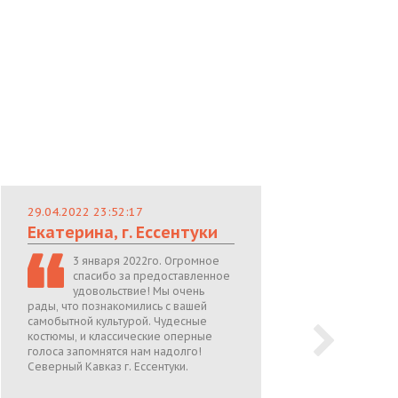
29.04.2022 23:52:17
29.
Екатерина, г. Ессентуки
Лю
3 января 2022го. Огромное
спасибо за предоставленное
удовольствие! Мы очень
рады, что познакомились с вашей
теп
самобытной культурой. Чудесные
поже
костюмы, и классические оперные
05.0
голоса запомнятся нам надолго!
Северный Кавказ г. Ессентуки.