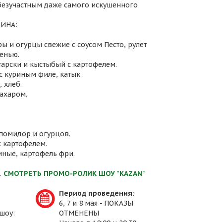
 безучастным даже самого искушенного
ИНА:
ы и огурцы свежие с соусом Песто, рулет
енью.
атарски и кыстыбый с картофелем.
с куриным филе, катык.
 хлеб.
сахаром.
 помидор и огурцов.
с картофелем.
иные, картофель фри.
.
СМОТРЕТЬ ПРОМО-РОЛИК ШОУ "KAZAN"
Период проведения:
6, 7 и 8 мая - ПОКАЗЫ
шоу:
ОТМЕНЕНЫ