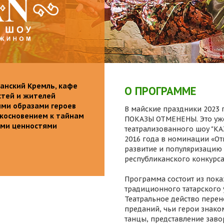
анский Кремль, кафе
О ПРОГРАММЕ
стей и жителей
ими образами героев
В майские праздники 2023 г
икосновением к тайнам
ПОКАЗЫ ОТМЕНЕНЫ. Это уже
ыми ценностями
театрализованного шоу "K
2016 года в номинации «От
развитие и популяризацию 
республиканского конкурса
Программа состоит из пока
традиционного татарского 
Театральное действо перен
преданий, чьи герои знаком
танцы, представление заво