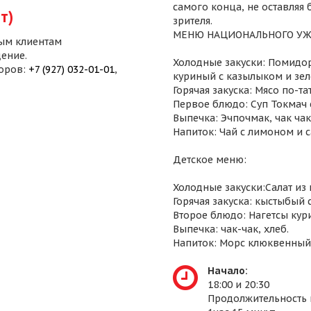
самого конца, не оставляя
т)
зрителя.
МЕНЮ НАЦИОНАЛЬНОГО УЖ
ым клиентам
ение.
Холодные закуски: Помидор
воров:
+7 (927) 032-01-01
,
куриный с казылыком и зел
Горячая закуска: Мясо по-т
Первое блюдо: Суп Токмач 
Выпечка: Эчпочмак, чак чак,
Напиток: Чай с лимоном и 
Детское меню:
Холодные закуски:Салат из
Горячая закуска: кыстыбый 
Второе блюдо: Нагетсы кур
Выпечка: чак-чак, хлеб.
Напиток: Морс клюквенный
Начало:
18:00 и 20:30
Продолжительность 