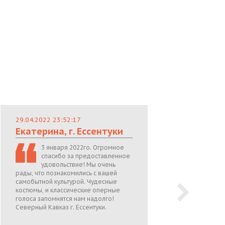
29.04.2022 23:52:17
29.
Екатерина, г. Ессентуки
Лю
3 января 2022го. Огромное
спасибо за предоставленное
удовольствие! Мы очень
рады, что познакомились с вашей
теп
самобытной культурой. Чудесные
поже
костюмы, и классические оперные
05.0
голоса запомнятся нам надолго!
Северный Кавказ г. Ессентуки.