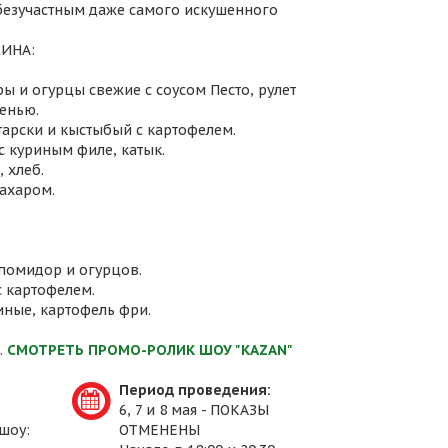
 безучастным даже самого искушенного
ИНА:
ы и огурцы свежие с соусом Песто, рулет
енью.
атарски и кыстыбый с картофелем.
с куриным филе, катык.
 хлеб.
сахаром.
 помидор и огурцов.
с картофелем.
иные, картофель фри.
.
СМОТРЕТЬ ПРОМО-РОЛИК ШОУ "KAZAN"
Период проведения:
6, 7 и 8 мая - ПОКАЗЫ
шоу:
ОТМЕНЕНЫ