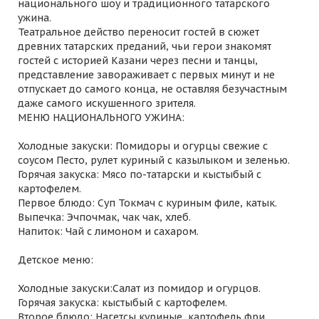
национального шоу и традиционного татарского
ужина.
Театральное действо переносит гостей в сюжет
древних татарских преданий, чьи герои знакомят
гостей с историей Казани через песни и танцы,
представление завораживает с первых минут и не
отпускает до самого конца, не оставляя безучастным
даже самого искушенного зрителя.
МЕНЮ НАЦИОНАЛЬНОГО УЖИНА:
Холодные закуски: Помидоры и огурцы свежие с
соусом Песто, рулет куриный с казылыком и зеленью.
Горячая закуска: Мясо по-татарски и кыстыбый с
картофелем.
Первое блюдо: Суп Токмач с куриным филе, катык.
Выпечка: Эчпочмак, чак чак, хлеб.
Напиток: Чай с лимоном и сахаром.
Детское меню:
Холодные закуски:Салат из помидор и огурцов.
Горячая закуска: кыстыбый с картофелем.
Второе блюдо: Нагетсы куриные, картофель фри.